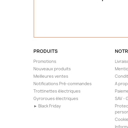
PRODUITS
NOTR
Promotions
Livrai
Nouveaux produits
Mentio
Meilleures ventes
Condit
Notifications Pré-commandes
A pro
Trottinettes électriques
Paieme
Gyroroues électriques
SAV - 
► Black Friday
Protec
person
Cooki
Inform