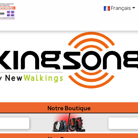

Français
Notre Boutique