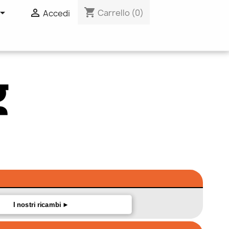
shopping_cart


Carrello
(0)
Accedi
I nostri ricambi ►