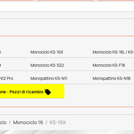
S
Monociclo KS-16X
Monociclo KS-18L / KS
9
Monociclo KS-S22
Monociclo KS-F18
N12 Pro
Monopattino KS-N11
Monopattino KS-N1B
local_offer
one - Pezzi di ricambio
clo
Monociclo 16
KS-16X