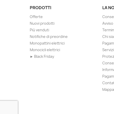
PRODOTTI
LA N
Offerte
Conse
Nuovi prodotti
Avviso
Più venduti
Termin
Notifiche di preordine
Chi si
Monopattini elettrici
Pagame
Monocicli elettrici
Serviz
► Black Friday
Protez
Consen
Inform
Pagam
Contat
Mappa 