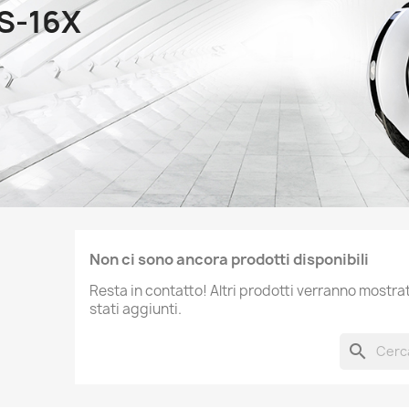
S-16X
Non ci sono ancora prodotti disponibili
Resta in contatto! Altri prodotti verranno mostr
stati aggiunti.
search