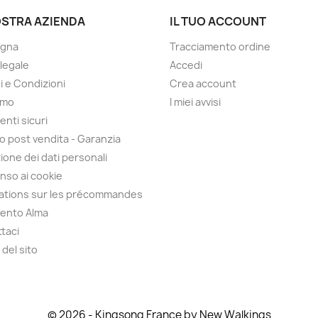
OSTRA AZIENDA
IL TUO ACCOUNT
gna
Tracciamento ordine
 legale
Accedi
i e Condizioni
Crea account
amo
I miei avvisi
nti sicuri
io post vendita - Garanzia
ione dei dati personali
so ai cookie
ations sur les précommandes
ento Alma
taci
del sito
© 2026 - Kingsong France by New Walkings