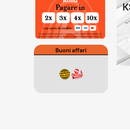
K
Buoni affari