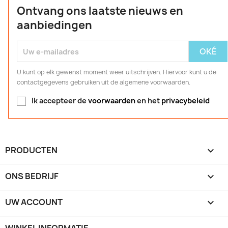
Ontvang ons laatste nieuws en
aanbiedingen
U kunt op elk gewenst moment weer uitschrijven. Hiervoor kunt u de
contactgegevens gebruiken uit de algemene voorwaarden.
Ik accepteer de
voorwaarden
en het
privacybeleid
PRODUCTEN

ONS BEDRIJF

UW ACCOUNT
