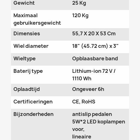
Gewicht
25 Kg
Maximaal
120 Kg
gebruikersgewicht
Dimensies
55,7 X 20 X 53 Cm
Wiel diameter
18" (45.72 cm) x 3"
Wieltype
Opblaasbare band
Baterij type
Lithium-ion 72 V /
1110 Wh
Oplaadtijd
Ongeveer 6h
Certificeringen
CE, RoHS
Bijzonderheden
antislip pedalen
5W*2 LED koplampen
voor,
lineaire