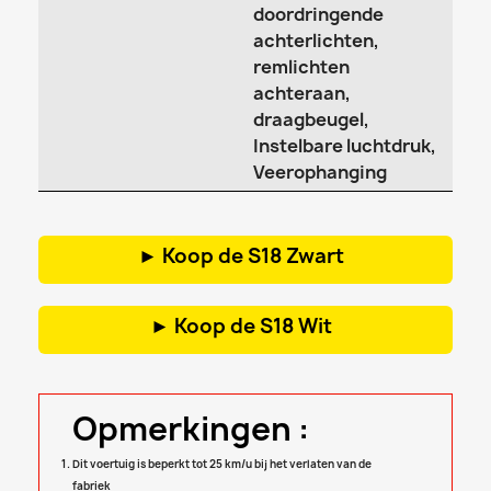
doordringende
achterlichten,
remlichten
achteraan,
draagbeugel,
Instelbare luchtdruk,
Veerophanging
► Koop de S18 Zwart
► Koop de S18 Wit
Opmerkingen :
Dit voertuig is beperkt tot 25 km/u bij het verlaten van de
fabriek