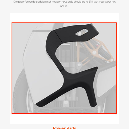
De geperforeerde pedalen met noppen houden je stevig op je S18, wat voor weer het
ook is...
Power Pads