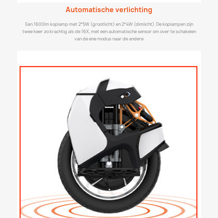
Automatische verlichting
Een 1600lm koplamp met 2*5W (grootlicht) en 2*4W (dimlicht). De koplampen zijn
twee keer zo krachtig als de 16X, met een automatische sensor om over te schakelen
van de ene modus naar de andere