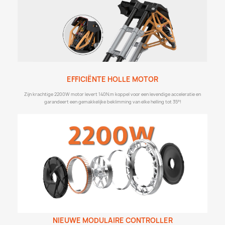
EFFICIËNTE HOLLE MOTOR
Zijn krachtige 2200W motor levert 140N.m koppel voor een levendige acceleratie en
garandeert een gemakkelijke beklimming van elke helling tot 35°!
NIEUWE MODULAIRE CONTROLLER