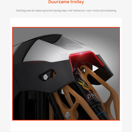
Duurzame trolley
Geïntegreerde telescopische handgreep met hefsensor voor motoruitschakeling