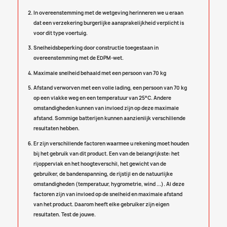
In overeenstemming met de wetgeving herinneren we u eraan
dat een verzekering burgerlijke aansprakelijkheid verplicht is
voor dit type voertuig.
Snelheidsbeperking door constructie toegestaan in
overeenstemming met de EDPM-wet.
Maximale snelheid behaald met een persoon van 70 kg
Afstand verworven met een volle lading, een persoon van 70 kg
op een vlakke weg en een temperatuur van 25°C. Andere
omstandigheden kunnen van invloed zijn op deze maximale
afstand. Sommige batterijen kunnen aanzienlijk verschillende
resultaten hebben.
Er zijn verschillende factoren waarmee u rekening moet houden
bij het gebruik van dit product. Een van de belangrijkste: het
rijoppervlak en het hoogteverschil, het gewicht van de
gebruiker, de bandenspanning, de rijstijl en de natuurlijke
omstandigheden (temperatuur, hygrometrie, wind ...). Al deze
factoren zijn van invloed op de snelheid en maximale afstand
van het product. Daarom heeft elke gebruiker zijn eigen
resultaten. Test de jouwe.