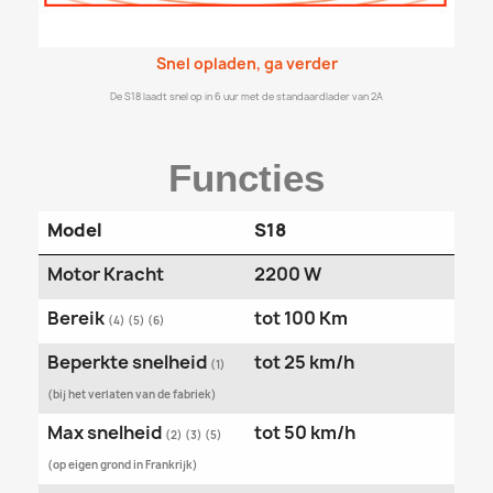
Snel opladen, ga verder
De S18 laadt snel op in 6 uur met de standaardlader van 2A
Functies
Model
S18
Motor Kracht
2200 W
Bereik
tot 100 Km
(4) (5) (6)
Beperkte snelheid
tot 25 km/h
(1)
(bij het verlaten van de fabriek)
Max snelheid
tot 50 km/h
(2) (3) (5)
(op eigen grond in Frankrijk)