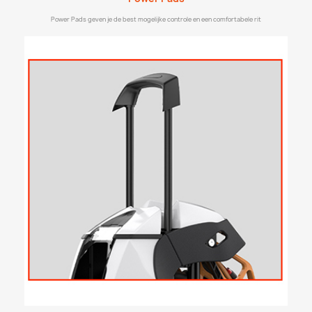
Power Pads geven je de best mogelijke controle en een comfortabele rit