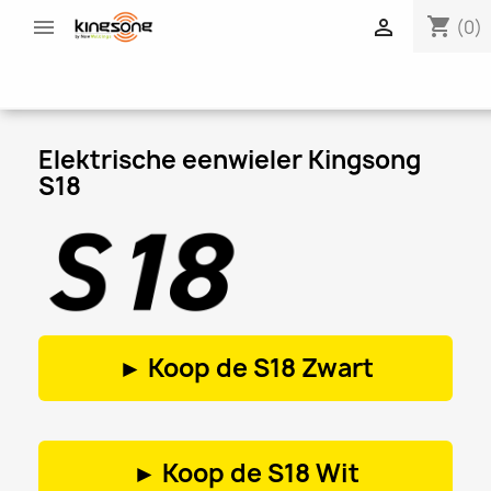
shopping_cart


(0)
Elektrische eenwieler Kingsong
S18
► Koop de
S18 Zwart
► Koop de
S18 Wit