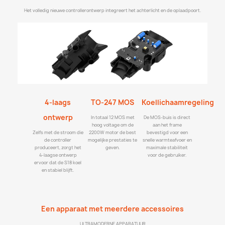
Het volledig nieuwe controllerontwerp integreert het achterlicht en de oplaadpoort.
4-laags
TO-247 MOS
Koellichaamregeling
ontwerp
In totaal 12 MOS met
De MOS-buis is direct
hoog voltage om de
aan het frame
Zelfs met de stroom die
2200W motor de best
bevestigd voor een
de controller
mogelijke prestaties te
snelle warmteafvoer en
produceert, zorgt het
geven.
maximale stabiliteit
4-laagse ontwerp
voor de gebruiker.
ervoor dat de S18 koel
en stabiel blijft.
Een apparaat met meerdere accessoires
ULTRAMODERNE APPARATUUR