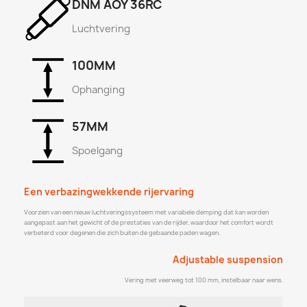
DNM AOY 36RC
Luchtvering
100MM
Ophanging
57MM
Spoelgang
Een verbazingwekkende rijervaring
Voorzien van een nieuw luchtveringssysteem met variabele demping dat kan worden
aangepast aan het gewicht of de prestaties van de rijder, waardoor het comfort wordt
verbeterd voor degenen die zich buiten de gebaande paden wagen.
Adjustable suspension
Vering met veerweg tot 100 mm, instelbaar naar wens.