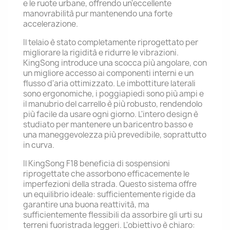
e le ruote urbane, offrendo un'eccellente
manovrabilità pur mantenendo una forte
accelerazione.
Il telaio è stato completamente riprogettato per
migliorare la rigidità e ridurre le vibrazioni.
KingSong introduce una scocca più angolare, con
un migliore accesso ai componenti interni e un
flusso d'aria ottimizzato. Le imbottiture laterali
sono ergonomiche, i poggiapiedi sono più ampi e
il manubrio del carrello è più robusto, rendendolo
più facile da usare ogni giorno. L'intero design è
studiato per mantenere un baricentro basso e
una maneggevolezza più prevedibile, soprattutto
in curva.
Il KingSong F18 beneficia di sospensioni
riprogettate che assorbono efficacemente le
imperfezioni della strada. Questo sistema offre
un equilibrio ideale: sufficientemente rigide da
garantire una buona reattività, ma
sufficientemente flessibili da assorbire gli urti su
terreni fuoristrada leggeri. L'obiettivo è chiaro: