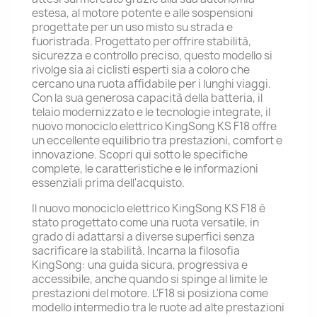
estesa, al motore potente e alle sospensioni
progettate per un uso misto su strada e
fuoristrada. Progettato per offrire stabilità,
sicurezza e controllo preciso, questo modello si
rivolge sia ai ciclisti esperti sia a coloro che
cercano una ruota affidabile per i lunghi viaggi.
Con la sua generosa capacità della batteria, il
telaio modernizzato e le tecnologie integrate, il
nuovo monociclo elettrico KingSong KS F18 offre
un eccellente equilibrio tra prestazioni, comfort e
innovazione. Scopri qui sotto le specifiche
complete, le caratteristiche e le informazioni
essenziali prima dell'acquisto.
Il nuovo monociclo elettrico KingSong KS F18 è
stato progettato come una ruota versatile, in
grado di adattarsi a diverse superfici senza
sacrificare la stabilità. Incarna la filosofia
KingSong: una guida sicura, progressiva e
accessibile, anche quando si spinge al limite le
prestazioni del motore. L'F18 si posiziona come
modello intermedio tra le ruote ad alte prestazioni