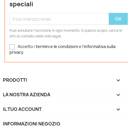
speciali
Puoi annullare l'iscrizione in ogni momento. A questo scopo, cerca le
info di contatto nelle note legali.
Accetto i
termini e le condizioni
e l'
informativa sulla
privacy
PRODOTTI

LA NOSTRA AZIENDA

IL TUO ACCOUNT

INFORMAZIONI NEGOZIO