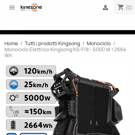
shopping_cart


(0)
Home
Tutti i prodotti Kingsong
Monociclo
Monociclo Elettrico Kingsong KS-F18 - 5000 W / 2664
Wh